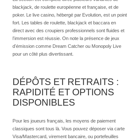
blackjack, de roulette européenne et française, et de
poker. Le live casino, hébergé par Evolution, est un point
fort. Les tables de roulette, blackjack et baccara en
direct avec des croupiers professionnels sont fluides et
l'immersion est réussie. On note la présence de jeux
d'émission comme Dream Catcher ou Monopoly Live
pour un côté plus divertissant.
DÉPÔTS ET RETRAITS :
RAPIDITÉ ET OPTIONS
DISPONIBLES
Pour les joueurs français, les moyens de paiement
classiques sont tous là. Vous pouvez déposer via carte
Visa/Mastercard, virement bancaire, ou portefeuilles