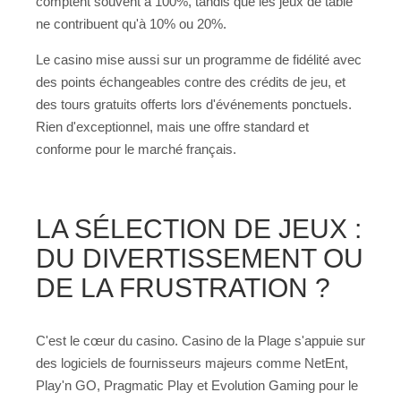
comptent souvent à 100%, tandis que les jeux de table
ne contribuent qu'à 10% ou 20%.
Le casino mise aussi sur un programme de fidélité avec
des points échangeables contre des crédits de jeu, et
des tours gratuits offerts lors d'événements ponctuels.
Rien d'exceptionnel, mais une offre standard et
conforme pour le marché français.
LA SÉLECTION DE JEUX :
DU DIVERTISSEMENT OU
DE LA FRUSTRATION ?
C'est le cœur du casino. Casino de la Plage s'appuie sur
des logiciels de fournisseurs majeurs comme NetEnt,
Play'n GO, Pragmatic Play et Evolution Gaming pour le