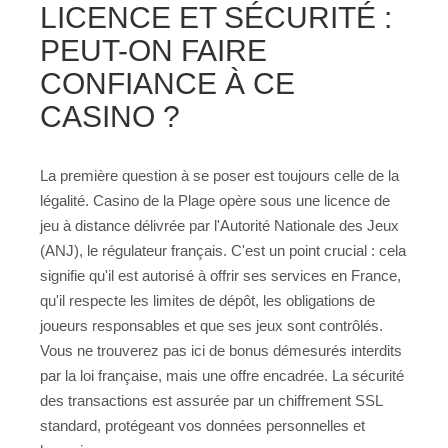
LICENCE ET SÉCURITÉ :
PEUT-ON FAIRE
CONFIANCE À CE
CASINO ?
La première question à se poser est toujours celle de la
légalité. Casino de la Plage opère sous une licence de
jeu à distance délivrée par l'Autorité Nationale des Jeux
(ANJ), le régulateur français. C'est un point crucial : cela
signifie qu'il est autorisé à offrir ses services en France,
qu'il respecte les limites de dépôt, les obligations de
joueurs responsables et que ses jeux sont contrôlés.
Vous ne trouverez pas ici de bonus démesurés interdits
par la loi française, mais une offre encadrée. La sécurité
des transactions est assurée par un chiffrement SSL
standard, protégeant vos données personnelles et