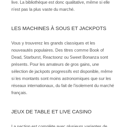
live. La bibliothèque est donc qualitative, même si elle
n'est pas la plus vaste du marché.
LES MACHINES À SOUS ET JACKPOTS
Vous y trouverez les grands classiques et les
nouveautés populaires. Des titres comme Book of
Dead, Starburst, Reactoonz ou Sweet Bonanza sont
présents. Pour les amateurs de gros gains, une
sélection de jackpots progressifs est disponible, même
si les montants sont moins astronomiques que sur les
réseaux internationaux, du fait de l'isolement du marché
français.
JEUX DE TABLE ET LIVE CASINO
La section est complète avec plusieurs variantes de