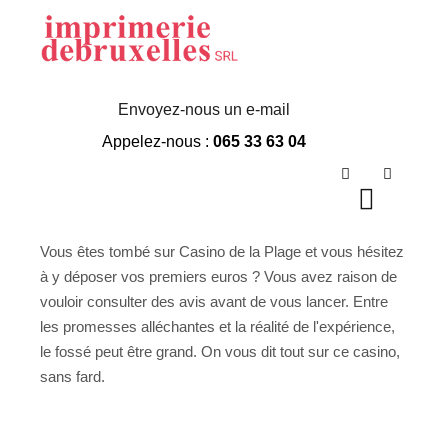
Avis Sur Casino De
La Plage
Envoyez-nous un e-mail
Appelez-nous :
065 33 63 04
Rechercher
Plus d’in
Menu p
Vous êtes tombé sur Casino de la Plage et vous hésitez
à y déposer vos premiers euros ? Vous avez raison de
vouloir consulter des avis avant de vous lancer. Entre
les promesses alléchantes et la réalité de l'expérience,
le fossé peut être grand. On vous dit tout sur ce casino,
sans fard.