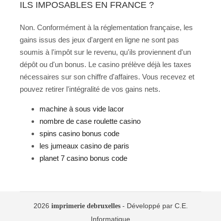
ILS IMPOSABLES EN FRANCE ?
Non. Conformément à la réglementation française, les
gains issus des jeux d'argent en ligne ne sont pas
soumis à l'impôt sur le revenu, qu'ils proviennent d'un
dépôt ou d'un bonus. Le casino prélève déjà les taxes
nécessaires sur son chiffre d'affaires. Vous recevez et
pouvez retirer l'intégralité de vos gains nets.
machine à sous vide lacor
nombre de case roulette casino
spins casino bonus code
les jumeaux casino de paris
planet 7 casino bonus code
2026
- Développé par C.E.
imprimerie debruxelles
Informatique