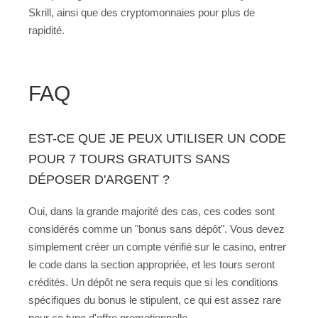
Skrill, ainsi que des cryptomonnaies pour plus de
rapidité.
FAQ
EST-CE QUE JE PEUX UTILISER UN CODE
POUR 7 TOURS GRATUITS SANS
DÉPOSER D'ARGENT ?
Oui, dans la grande majorité des cas, ces codes sont
considérés comme un "bonus sans dépôt". Vous devez
simplement créer un compte vérifié sur le casino, entrer
le code dans la section appropriée, et les tours seront
crédités. Un dépôt ne sera requis que si les conditions
spécifiques du bonus le stipulent, ce qui est assez rare
pour ce type d'offre promotionnelle.