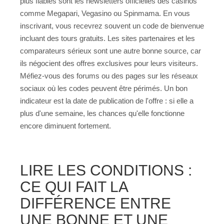
plus fiables sont les newsletters officielles des casinos
comme Megapari, Vegasino ou Spinmama. En vous
inscrivant, vous recevrez souvent un code de bienvenue
incluant des tours gratuits. Les sites partenaires et les
comparateurs sérieux sont une autre bonne source, car
ils négocient des offres exclusives pour leurs visiteurs.
Méfiez-vous des forums ou des pages sur les réseaux
sociaux où les codes peuvent être périmés. Un bon
indicateur est la date de publication de l'offre : si elle a
plus d'une semaine, les chances qu'elle fonctionne
encore diminuent fortement.
LIRE LES CONDITIONS :
CE QUI FAIT LA
DIFFÉRENCE ENTRE
UNE BONNE ET UNE